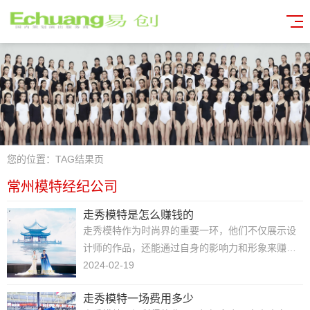
您的位置：
TAG结果页
常州模特经纪公司
走秀模特是怎么赚钱的
走秀模特作为时尚界的重要一环，他们不仅展示设
计师的作品，还能通过自身的影响力和形象来赚取
丰厚的收入。那么，走秀模特是如何赚钱的呢？跟
2024-02-19
随杭州模特公司的脚步一起来了解一下。模特代
走秀模特一场费用多少
言：走秀模特的影响力和知名度往往能够吸引品牌