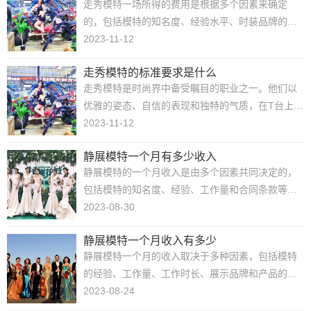
走秀模特一场所得的费用是根据多个因素来确定
的关注，他们有机会成为品牌的代言人。模特代言
的，包括模特的知名度、经验水平、时装品牌的声
可以是品牌形象代言......
誉和预算等。以下是宁波模特公司认为一些常见的
2023-11-12
因素，可能会影响走秀模特的薪资：模特的知名度
走秀模特的标准要求是什么
和经验水平：知名度高的模特通常能够获得更高的
走秀模特是时尚界中备受瞩目的职业之一。他们以
薪资。他们在行业中建立了良好的声誉，可能会被
优雅的姿态、自信的表现和独特的气质，在T台上展
更多的品牌和设计师......
示设计师的作品。成为一名出色的走秀模特并不容
2023-11-12
易，需要具备一定的要求和技能。以下是走秀模特
静展模特一个月有多少收入
应具备的要求：身材比例好：走秀模特的身材比例
静展模特的一个月收入是由多个因素共同决定的，
是非常重要的。一般来说，身高要求在5英尺7英寸
包括模特的知名度、经验、工作量和合同条款等。
（170厘米......
易创模特经纪公司以下是一些可能影响静展模特一
2023-08-30
个月收入的主要因素：1、知名度和经验：知名度和
静展模特一个月收入有多少
经验丰富的模特通常可以得到更多的工作机会和更
静展模特一个月的收入取决于多种因素，包括模特
高的薪酬。他们在行业内有良好的声誉和广泛的联
的经验、工作量、工作时长、展示品牌和产品的类
系，因此能够获......
型以及市场需求等。以下是一些可能影响静展模特
2023-08-24
一个月收入的因素：模特的经验：经验丰富的静展