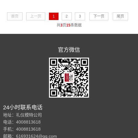
模特通常会比新模特获得更高的收入，因为他们在
行业内的知名度和口碑更高，能够为品牌和产品带
首页
上一页
1
2
3
下一页
尾页
来更高的展示价值......
共
3
页
15
条数据
官方微信
24小时联系电话
地址：礼仪模特公司
电话：4008813618
手机：4008813618
邮箱：616931624@qq.com