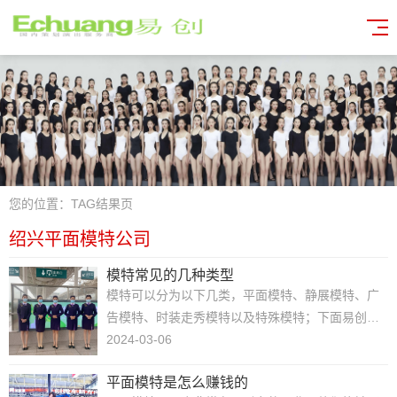
您的位置：
TAG结果页
绍兴平面模特公司
模特常见的几种类型
模特可以分为以下几类，平面模特、静展模特、广
告模特、时装走秀模特以及特殊模特；下面易创金
华模特公司就给大家解答下不同模特类型的具体工
2024-03-06
作内容与区别平面模特这类的模特要求相对比较
平面模特是怎么赚钱的
高，比如长相气质年龄风格都要符合产品的定位，