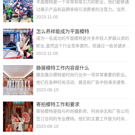
平面模特是一个非常有吸引力的职业，他们能够通
身高体重身材等也要符合要求，这种模特在各类模
过展示产品和品牌来吸引消费者的注意力。当然，
特种也是比较难安排......
作为一名平面模特，赚取收入是必不可少的。下面
2023-11-05
金华模特公司将介绍一些平面模特赚钱的主要方
怎么养样能成为平面模特
式：广告拍摄：平面模特通常会参与各种广告拍摄
成为一名成功的平面模特是许多年轻人梦寐以求的
项目，包括电视广告、平面广告和网上广告。这些
职业,虽然这个行业竞争激烈，但通过一些关键步
广告项目可能是品牌......
骤，你可以在这个行业中脱颖而出。以下是南京模
2023-11-05
特公司认为一些养成成为平面模特的关键要素：首
静展模特工作内容是什么
先，拥有良好的外貌和身材是成为平面模特的基
静态展示模特是时尚行业中一项非常重要的职业。
础。保持健康的生活方式，包括均衡的饮食和适度
他们在各种时尚活动、展览和广告中扮演关键角
的运动，可以帮助塑......
色，展示设计师的作品，吸引观众的目光。以下是
2023-08-19
关于静态展示模特工作内容的详细解答：1、演示服
寄拍模特工作和要求
装：静态展示模特的首要任务是展示服装。他们需
寄拍模特是指与时尚摄影师、时尚杂志和广告公司
要穿上设计师的作品，并通过优雅、自信的姿态来
签订合同的专业模特。他们的主要工作是为时尚摄
展现服装的风格和......
影作品、广告和宣传活动拍摄照片。以下是对寄拍
2023-08-10
模特的详细解释和相关信息：1、时尚摄影作品：寄