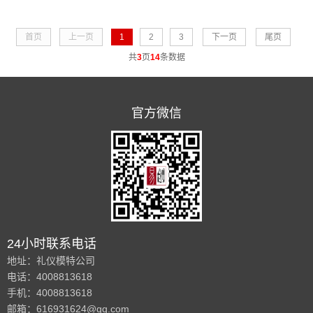
拍模特是时尚摄影作品中的重要角色。他们通过自
己的外貌、气质和表演能力，为摄影师创造出令人
首页
上一页
1
2
3
下一页
尾页
难以忘怀的形象......
共
3
页
14
条数据
官方微信
24小时联系电话
地址：礼仪模特公司
电话：4008813618
手机：4008813618
邮箱：616931624@qq.com